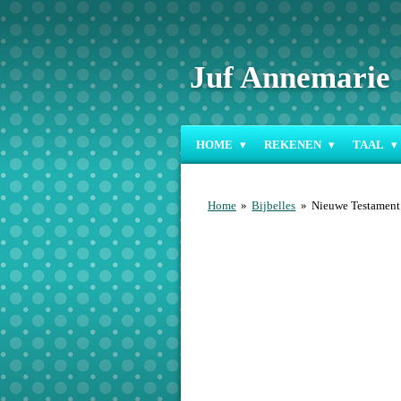
Ga
direct
naar
Juf Annemarie
de
hoofdinhoud
HOME
REKENEN
TAAL
Home
»
Bijbelles
»
Nieuwe Testament