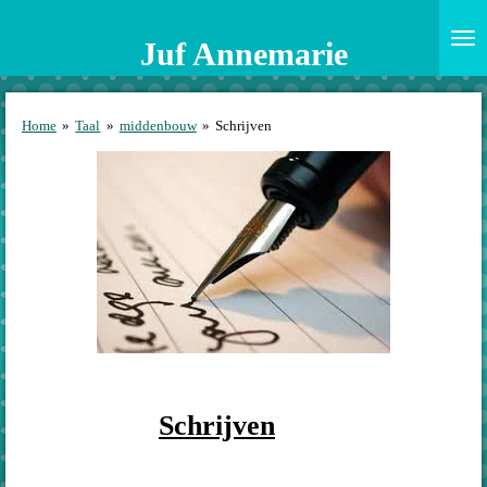
Ga
direct
Juf Annemarie
naar
de
hoofdinhoud
Home
»
Taal
»
middenbouw
»
Schrijven
Schrijven