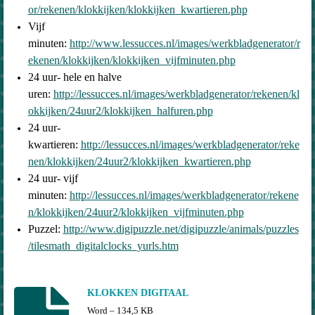
or/rekenen/klokkijken/klokkijken_kwartieren.php
Vijf
minuten:
http://www.lessucces.nl/images/werkbladgenerator/r
ekenen/klokkijken/klokkijken_vijfminuten.php
24 uur- hele en halve
uren:
http://lessucces.nl/images/werkbladgenerator/rekenen/kl
okkijken/24uur2/klokkijken_halfuren.php
24 uur-
kwartieren:
http://lessucces.nl/images/werkbladgenerator/reke
nen/klokkijken/24uur2/klokkijken_kwartieren.php
24 uur- vijf
minuten:
http://lessucces.nl/images/werkbladgenerator/rekene
n/klokkijken/24uur2/klokkijken_vijfminuten.php
Puzzel:
http://www.digipuzzle.net/digipuzzle/animals/puzzles
/tilesmath_digitalclocks_yurls.htm
KLOKKEN DIGITAAL
Word – 134,5 KB