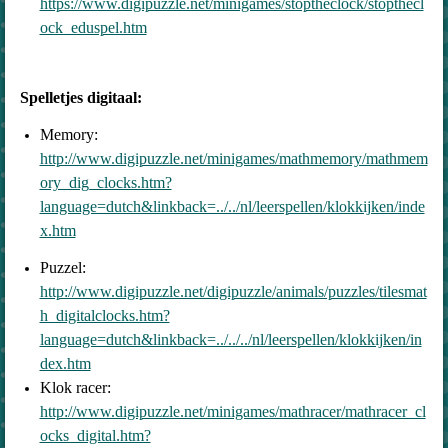
https://www.digipuzzle.net/minigames/stoptheclock/stopthecl
ock_eduspel.htm
Spelletjes digitaal:
Memory:
http://www.digipuzzle.net/minigames/mathmemory/mathmem
ory_dig_clocks.htm?
language=dutch&linkback=../../nl/leerspellen/klokkijken/inde
x.htm
Puzzel:
http://www.digipuzzle.net/digipuzzle/animals/puzzles/tilesmat
h_digitalclocks.htm?
language=dutch&linkback=../../../nl/leerspellen/klokkijken/in
dex.htm
Klok racer:
http://www.digipuzzle.net/minigames/mathracer/mathracer_cl
ocks_digital.htm?