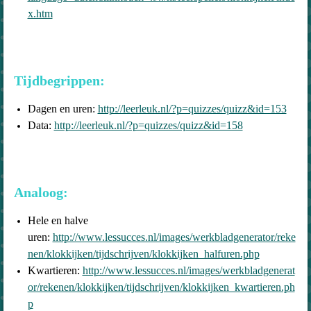
x.htm
Tijdbegrippen:
Dagen en uren:
http://leerleuk.nl/?p=quizzes/quizz&id=153
Data:
http://leerleuk.nl/?p=quizzes/quizz&id=158
Analoog:
Hele en halve
uren:
http://www.lessucces.nl/images/werkbladgenerator/reke
nen/klokkijken/tijdschrijven/klokkijken_halfuren.php
Kwartieren:
http://www.lessucces.nl/images/werkbladgenerat
or/rekenen/klokkijken/tijdschrijven/klokkijken_kwartieren.ph
p