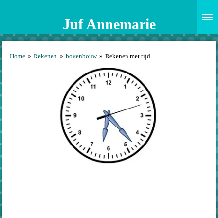
Ga
direct
Juf Annemarie
naar
de
hoofdinhoud
Home
»
Rekenen
»
bovenbouw
»
Rekenen met tijd