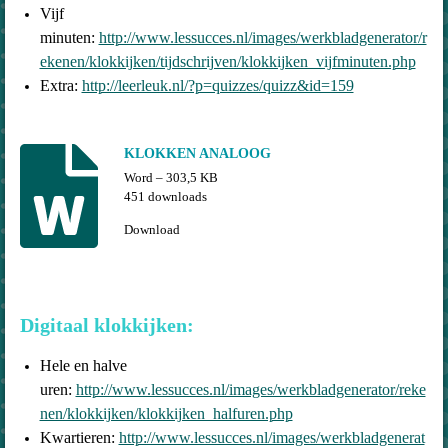
Vijf
minuten:
http://www.lessucces.nl/images/werkbladgenerator/r
ekenen/klokkijken/tijdschrijven/klokkijken_vijfminuten.php
Extra:
http://leerleuk.nl/?p=quizzes/quizz&id=159
KLOKKEN ANALOOG
Word – 303,5 KB
451 downloads
Download
Digitaal klokkijken:
Hele en halve
uren:
http://www.lessucces.nl/images/werkbladgenerator/reke
nen/klokkijken/klokkijken_halfuren.php
Kwartieren:
http://www.lessucces.nl/images/werkbladgenerat