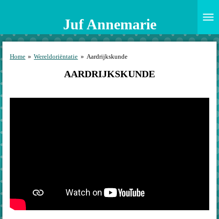
Ga
direct
Juf Annemarie
naar
de
hoofdinhoud
Home
»
Wereldoriëntatie
»
Aardrijkskunde
AARDRIJKSKUNDE