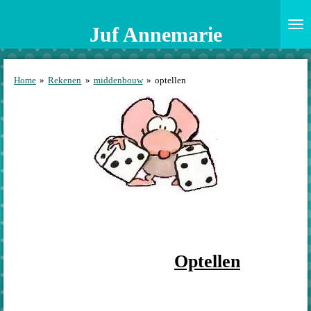
Ga
direct
Juf Annemarie
naar
de
hoofdinhoud
Home
»
Rekenen
»
middenbouw
»
optellen
Optellen