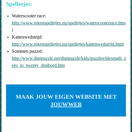
Spelletjes:
Waterscooter race:
http://www.rekenspelletjes.nu/spelletjes/waterscooterrace.htm
l
Kattenwedstrijd:
http://www.rekenspelletjes.nu/spelletjes/kattenwedstrijd.html
Sommen puzzel:
http://www.digipuzzle.net/digipuzzle/kids/puzzles/tilesmath_z
ero_to_twenty_digibord.htm
MAAK JOUW EIGEN WEBSITE MET
JOUWWEB