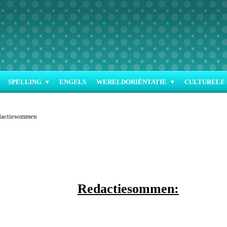
SPELLING
ENGELS
WERELDORIËNTATIE
CULTURELE 
dactiesommen
Redactiesommen: