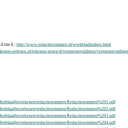
4 t/m 6 :
http://www.redactiesommen.nl/werkbladmaken.html
ekenen-oefenen.nl/rekenen-groep-8/vermenigvuldigen/vermenigvuldige
l/oefenblaadjes/rekenen/redactiesommen/Redactiesommen%201.pdf
l/oefenblaadjes/rekenen/redactiesommen/Redactiesommen%202.pdf
l/oefenblaadjes/rekenen/redactiesommen/Redactiesommen%203.pdf
l/oefenblaadjes/rekenen/redactiesommen/Redactiesommen%204.pdf