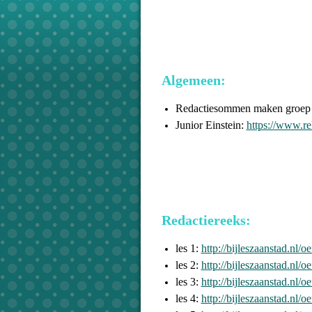
Algemeen:
Redactiesommen maken groep 
Junior Einstein:
https://www.r
Redactiereeks:
les 1:
http://bijleszaanstad.n
les 2:
http://bijleszaanstad.n
les 3:
http://bijleszaanstad.n
les 4:
http://bijleszaanstad.n