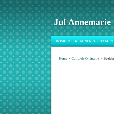
Ga
direct
naar
Juf Annemarie
de
hoofdinhoud
HOME
REKENEN
TAAL
Home
»
Culturele Oriëntatie
»
Beelde