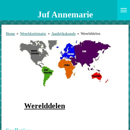
Ga
direct
Juf Annemarie
naar
de
hoofdinhoud
Home
»
Wereldoriëntatie
»
Aardrijkskunde
»
Werelddelen
Werelddelen