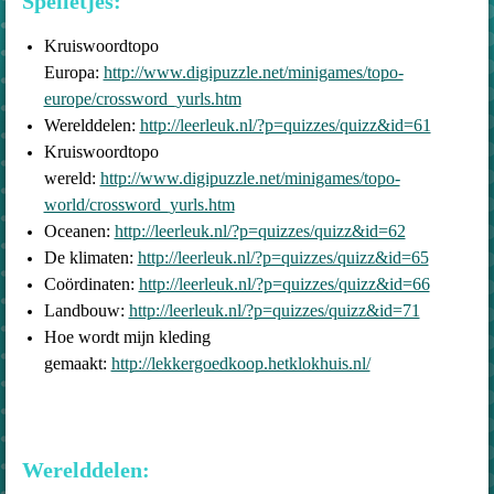
Spelletjes:
Kruiswoordtopo
Europa:
http://www.digipuzzle.net/minigames/topo-
europe/crossword_yurls.htm
Werelddelen:
http://leerleuk.nl/?p=quizzes/quizz&id=61
Kruiswoordtopo
wereld:
http://www.digipuzzle.net/minigames/topo-
world/crossword_yurls.htm
Oceanen:
http://leerleuk.nl/?p=quizzes/quizz&id=62
De klimaten:
http://leerleuk.nl/?p=quizzes/quizz&id=65
Coördinaten:
http://leerleuk.nl/?p=quizzes/quizz&id=66
Landbouw:
http://leerleuk.nl/?p=quizzes/quizz&id=71
Hoe wordt mijn kleding
gemaakt:
http://lekkergoedkoop.hetklokhuis.nl/
Werelddelen: