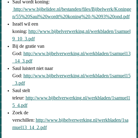
Saul wordt koning:
http://www.bijbelidee.nl/bestanden/files/Bijbelwerk/Koninge
n/55%20Saul%20wordt%20koning%20-%2093%20ond.pdf
Israël wil een
koning:
http://www.bijbelverwerking.nl/werkbladen/1samuel
9_10_3.pdf
Bij de gratie van
God:
http://www.bijbelverwerking.nl/werkbladen/1samuel13
_14_3.pdf
Saul luistert niet naar
God:
http://www.bijbelverwerking.nl/werkbladen/1samuel15
_3.pdf
Saul stelt
teleur:
http://www.bijbelverwerking.nl/werkbladen/1samuel1
5_4.pdf
Zoek de
verschillen:
http://www.bijbelverwerking.nl/werkbladen/1sa
muel13_14_2.pdf