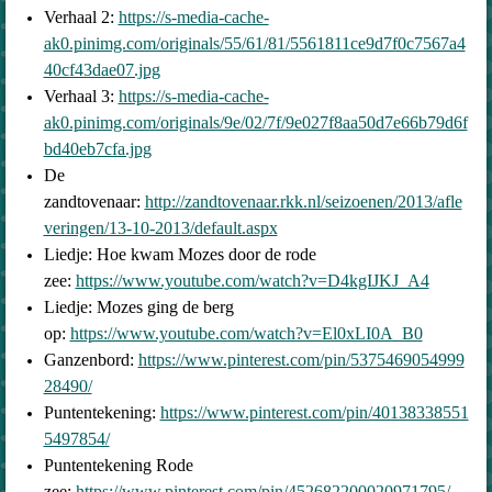
Verhaal 2:
https://s-media-cache-
ak0.pinimg.com/originals/55/61/81/5561811ce9d7f0c7567a4
40cf43dae07.jpg
Verhaal 3:
https://s-media-cache-
ak0.pinimg.com/originals/9e/02/7f/9e027f8aa50d7e66b79d6f
bd40eb7cfa.jpg
De
zandtovenaar:
http://zandtovenaar.rkk.nl/seizoenen/2013/afle
veringen/13-10-2013/default.aspx
Liedje: Hoe kwam Mozes door de rode
zee:
https://www.youtube.com/watch?v=D4kgIJKJ_A4
Liedje: Mozes ging de berg
op:
https://www.youtube.com/watch?v=El0xLI0A_B0
Ganzenbord:
https://www.pinterest.com/pin/5375469054999
28490/
Puntentekening:
https://www.pinterest.com/pin/40138338551
5497854/
Puntentekening Rode
zee:
https://www.pinterest.com/pin/452682200020971795/