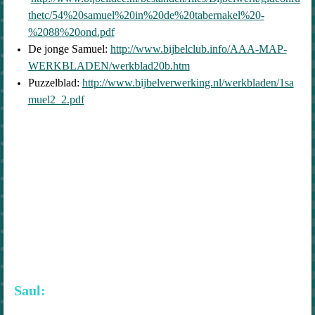
thetc/54%20samuel%20in%20de%20tabernakel%20-
%2088%20ond.pdf
De jonge Samuel:
http://www.bijbelclub.info/AAA-MAP-
WERKBLADEN/werkblad20b.htm
Puzzelblad:
http://www.bijbelverwerking.nl/werkbladen/1sa
muel2_2.pdf
Saul: