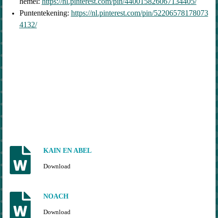
hemel:
https://nl.pinterest.com/pin/440015826067134405/
Puntentekening:
https://nl.pinterest.com/pin/52206578178073
4132/
KAIN EN ABEL
Download
NOACH
Download