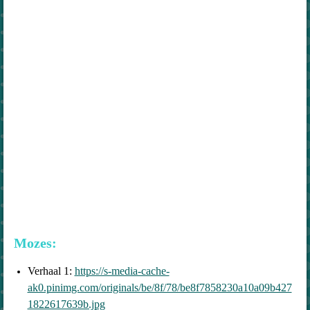
Mozes:
Verhaal 1:
https://s-media-cache-
ak0.pinimg.com/originals/be/8f/78/be8f7858230a10a09b427
1822617639b.jpg