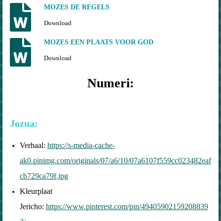
MOZES DE REGELS
Download
MOZES EEN PLAATS VOOR GOD
Download
Numeri:
Jozua:
Verhaal:
https://s-media-cache-
ak0.pinimg.com/originals/07/a6/10/07a6107f559cc023482eaf
cb729ca79f.jpg
Kleurplaat
Jericho:
https://www.pinterest.com/pin/49405902159208839