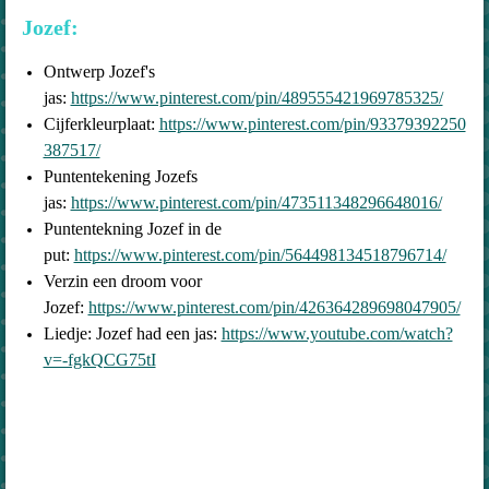
Jozef:
Ontwerp Jozef's
jas:
https://www.pinterest.com/pin/489555421969785325/
Cijferkleurplaat:
https://www.pinterest.com/pin/93379392250
387517/
Puntentekening Jozefs
jas:
https://www.pinterest.com/pin/473511348296648016/
Puntentekning Jozef in de
put:
https://www.pinterest.com/pin/564498134518796714/
Verzin een droom voor
Jozef:
https://www.pinterest.com/pin/426364289698047905/
Liedje: Jozef had een jas:
https://www.youtube.com/watch?
v=-fgkQCG75tI