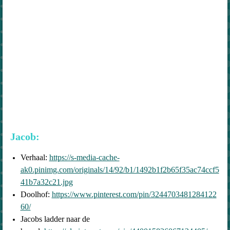
Jacob:
Verhaal:
https://s-media-cache-
ak0.pinimg.com/originals/14/92/b1/1492b1f2b65f35ac74ccf5
41b7a32c21.jpg
Doolhof:
https://www.pinterest.com/pin/3244703481284122
60/
Jacobs ladder naar de