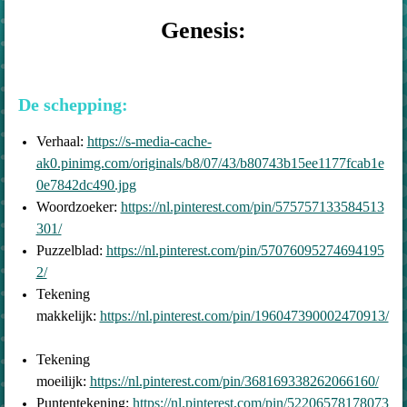
Genesis:
De schepping:
Verhaal:
https://s-media-cache-
ak0.pinimg.com/originals/b8/07/43/b80743b15ee1177fcab1e
0e7842dc490.jpg
Woordzoeker:
https://nl.pinterest.com/pin/575757133584513
301/
Puzzelblad:
https://nl.pinterest.com/pin/57076095274694195
2/
Tekening
makkelijk:
https://nl.pinterest.com/pin/196047390002470913/
Tekening
moeilijk:
https://nl.pinterest.com/pin/368169338262066160/
Puntentekening:
https://nl.pinterest.com/pin/52206578178073