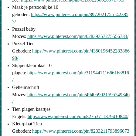
Maak je persoonlijke 10
geboden:
https://www.pinterest.com/pin/8972021755142385
3/
Puzzel baby
Mozes:
https://www.pinterest.com/pin/62839357275556783/
Puzzel Tien
Geboden:
https://www.pinterest.com/pin/4350196452283866
98/
Stippenkleurplaat 10
plagen:
https://www.pinterest.com/pin/311944711666168816
/
Geheimschrift
Mozes:
https://www.pinterest.com/pin/494059021595749346
/
Tien plagen kaartjes
Engels:
https://www.pinterest.com/pin/82753711879410840/
Kleurplaat Tien
Geboden:
https://www.pinterest.com/pin/8233211793896073