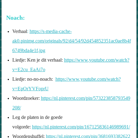
Noach:
Verhaal
:
https://s-media-cache-
ak0.pinimg.com/originals/92/d4/54/92d454852351ac0ae8b4f
6749bda4e1f.jpg
Liedje: Ken je dit verhaal:
https://www.youtube.com/watch?
v=E2cu_EaAi7o
Liedje: no-no-noach:
https://www.youtube.com/watch?
v=EpOrYVFoprU
Woordzoeker:
https://nl.pinterest.com/pin/573223858793549
208/
Leg de platen in de goede
volgorde:
https://nl.pinterest.com/pin/167125836146989691/
Woordenshuffel:
https://nl.pinterest.com/pin/3681693382622