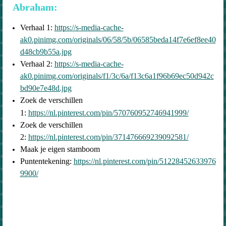
Abraham:
Verhaal 1:
https://s-media-cache-
ak0.pinimg.com/originals/06/58/5b/06585beda14f7e6ef8ee40
d48cb9b55a.jpg
Verhaal 2:
https://s-media-cache-
ak0.pinimg.com/originals/f1/3c/6a/f13c6a1f96b69ec50d942c
bd90e7e48d.jpg
Zoek de verschillen
1:
https://nl.pinterest.com/pin/570760952746941999/
Zoek de verschillen
2:
https://nl.pinterest.com/pin/371476669239092581/
Maak je eigen stamboom
Puntentekening:
https://nl.pinterest.com/pin/51228452633976
9900/