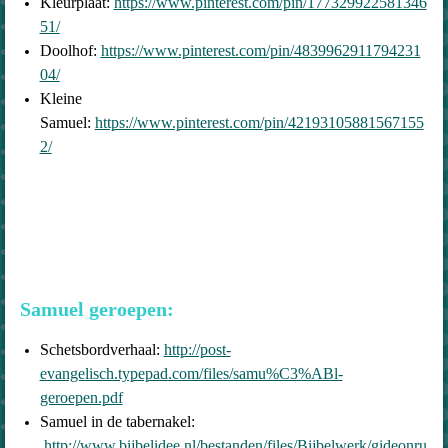
Kleurplaat:
https://www.pinterest.com/pin/177329922581346
51/
Doolhof:
https://www.pinterest.com/pin/4839962911794231
04/
Kleine
Samuel:
https://www.pinterest.com/pin/42193105881567155
2/
Samuel geroepen:
Schetsbordverhaal:
http://post-
evangelisch.typepad.com/files/samu%C3%ABl-
geroepen.pdf
Samuel in de tabernakel:
http://www.bijbelidee.nl/bestanden/files/Bijbelwerk/gideonru