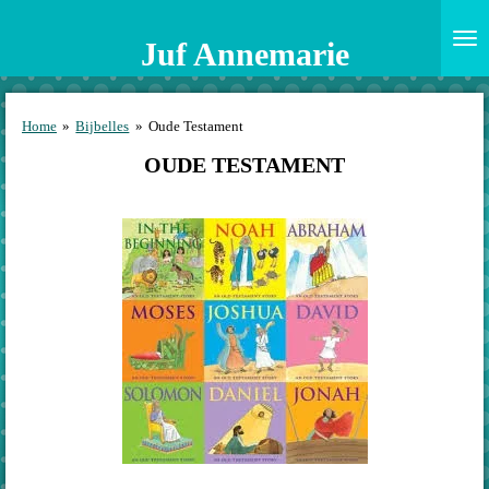
Ga
direct
Juf Annemarie
naar
de
hoofdinhoud
Home
»
Bijbelles
»
Oude Testament
OUDE TESTAMENT