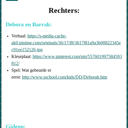
Rechters:
Debora en Barrak:
Verhaal:
https://s-media-cache-
ak0.pinimg.com/originals/36/17/f8/3617f81a9a3b00822345e
c91ee152126.jpg
Kleurplaat:
https://www.pinterest.com/pin/557601997584593
812/
Spel: Wat gebeurde er
eerst:
http://www.sschool.com/kids/DD/Deborah.htm
Gideon: