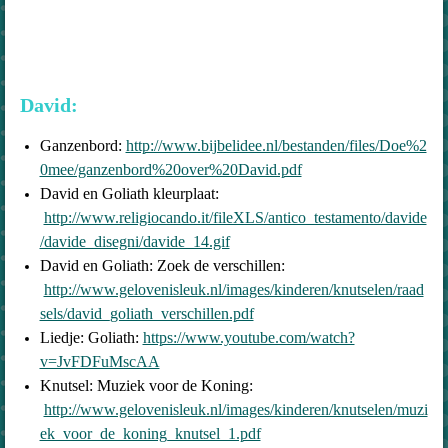
David:
Ganzenbord:
http://www.bijbelidee.nl/bestanden/files/Doe%2
0mee/ganzenbord%20over%20David.pdf
David en Goliath kleurplaat:
http://www.religiocando.it/fileXLS/antico_testamento/davide
/davide_disegni/davide_14.gif
David en Goliath: Zoek de verschillen:
http://www.gelovenisleuk.nl/images/kinderen/knutselen/raad
sels/david_goliath_verschillen.pdf
Liedje: Goliath:
https://www.youtube.com/watch?
v=JvFDFuMscAA
Knutsel: Muziek voor de Koning:
http://www.gelovenisleuk.nl/images/kinderen/knutselen/muzi
ek_voor_de_koning_knutsel_1.pdf